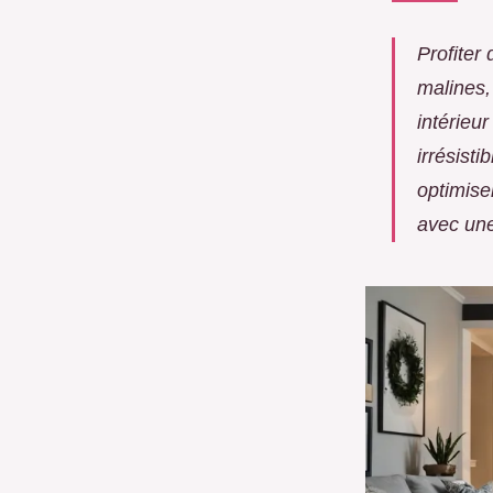
Profiter
malines,
intérieu
irrésist
optimis
avec une