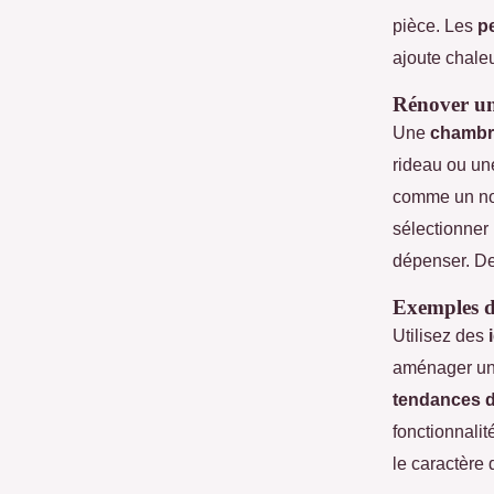
pièce. Les
p
ajoute chale
Rénover un
Une
chambr
rideau ou un
comme un n
sélectionner
dépenser. De
Exemples de
Utilisez des
aménager u
tendances 
fonctionnali
le caractère