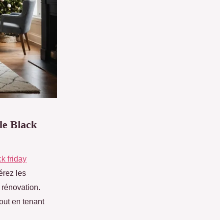
le Black
k friday
érez les
 rénovation.
out en tenant