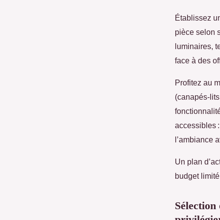
Établissez un
pièce selon 
luminaires, t
face à des off
Profitez au 
(canapés-lit
fonctionnalit
accessibles 
l’ambiance a
Un plan d’act
budget limité
Sélection
privilégie