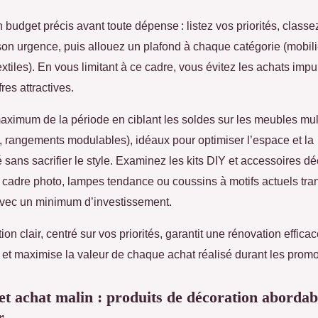
 budget précis avant toute dépense : listez vos priorités, class
son urgence, puis allouez un plafond à chaque catégorie (mobili
extiles). En vous limitant à ce cadre, vous évitez les achats imp
res attractives.
maximum de la période en ciblant les soldes sur les meubles mul
s, rangements modulables), idéaux pour optimiser l’espace et la
é sans sacrifier le style. Examinez les kits DIY et accessoires d
: cadre photo, lampes tendance ou coussins à motifs actuels tra
vec un minimum d’investissement.
ion clair, centré sur vos priorités, garantit une rénovation effic
 et maximise la valeur de chaque achat réalisé durant les promo
 et achat malin : produits de décoration abordab
r