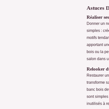
Astuces D
Réaliser se
Donner un no
simples : cr
motifs tendan
apportant une
bois ou la p
salon dans un
Relooker d
Restaurer un
transforme sa
banc bois de
sont simples 
inutilisés à 