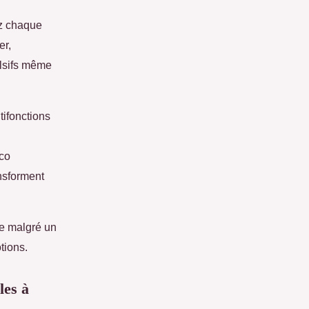
ez chaque
er,
ulsifs même
tifonctions
éco
nsforment
ace malgré un
tions.
les à