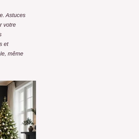
le. Astuces
r votre
s
s et
ble, même