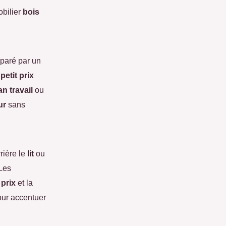
obilier
bois
paré par un
à
petit prix
an travail
ou
ur
sans
rière le
lit
ou
Les
 prix
et la
ur accentuer