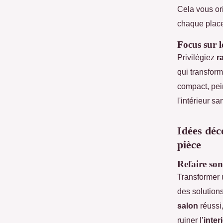
Cela vous or
chaque plac
Focus sur l
Privilégiez
r
qui transform
compact, pein
l'intérieur s
Idées déc
pièce
Refaire son
Transformer
des solution
salon
réussi,
ruiner l’
inter