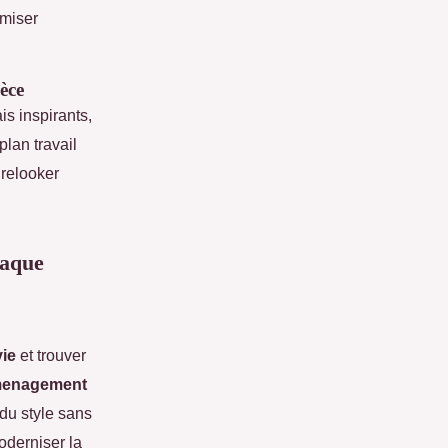
imiser
èce
s inspirants,
plan travail
 relooker
haque
ie
et trouver
enagement
du style sans
derniser la