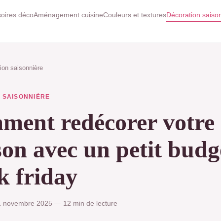
oires déco
Aménagement cuisine
Couleurs et textures
Décoration saiso
ion saisonnière
 SAISONNIÈRE
ent redécorer votre
on avec un petit budg
k friday
 novembre 2025 — 12 min de lecture